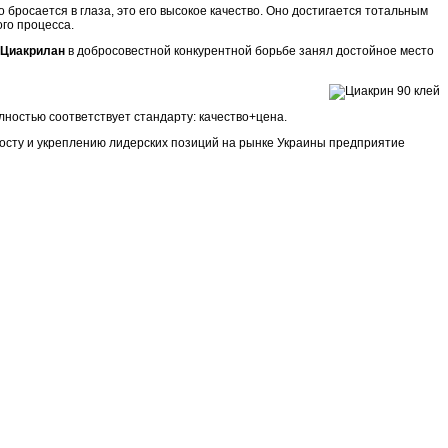
о бросается в глаза, это его высокое качество. Оно достигается тотальным
ого процесса.
Циакрилан
в добросовестной конкурентной борьбе занял достойное место
лностью соответствует стандарту: качество+цена.
я росту и укреплению лидерских позиций на рынке Украины предприятие