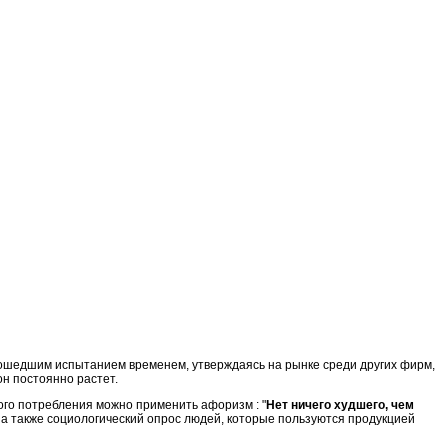
прошедшим испытанием временем, утверждаясь на рынке среди других фирм,
 он постоянно растет.
ого потребления можно применить афоризм : "
Нет ничего худшего, чем
, а также социологический опрос людей, которые пользуются продукцией