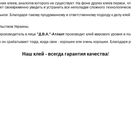
ение клеев, аналогов которого не существует. На фоне других клеев первое, чт
ет своевременно увидеть и устранить все неполадки сложного технологическ
льное. Благодаря такому продуманному и ответственному подходу к делу клей
льством Украины.
производитель в лице
"Д.В.А."-Атлант
производит клей мирового уровня и по
его он срабатывает тогда, когда свое - хорошее или очень хорошее. Благодар
Наш клей - всегда гарантия качества
!