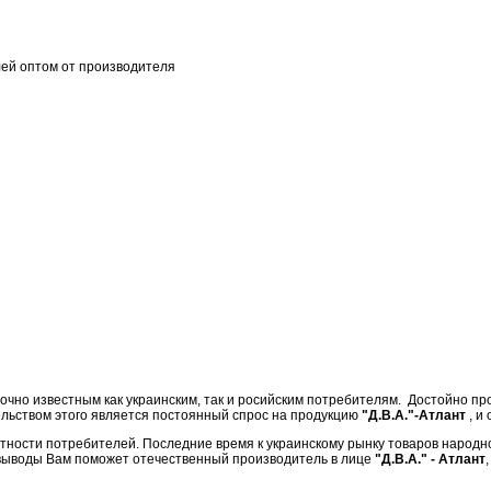
й оптом от производителя
аточно известным как украинским, так и росийским потребителям. Достойно 
ельством этого является постоянный спрос на продукцию
"Д.В.А."-Атлант
, и
тности потребителей. Последние время к украинскому рынку товаров народн
е выводы Вам поможет отечественный производитель в лице
"Д.В.А." - Атлант