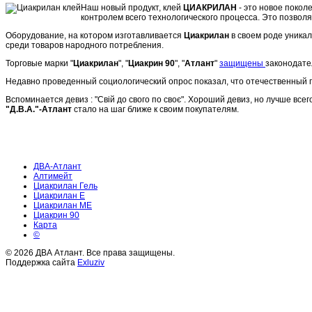
Наш новый продукт, клей
ЦИАКРИЛАН
- это новое покол
контролем всего технологического процесса. Это позволя
Оборудование, на котором изготавливается
Циакрилан
в своем роде уника
среди товаров народного потребления.
Торговые марки "
Циакрилан
", "
Циакрин 90
", "
Атлант
"
защищены
законодате
Недавно проведенный социологический опрос показал, что отечественный 
Вспоминается девиз : "Свій до свого по своє". Хороший девиз, но лучше вс
"Д.В.А."-Атлант
стало на шаг ближе к своим покупателям.
ДВА-Атлант
Алтимейт
Циакрилан Гель
Циакрилан Е
Циакрилан МЕ
Циакрин 90
Карта
©
© 2026 ДВА Атлант. Все права защищены.
Поддержка сайта
Exluziv