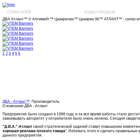
СУПЕР КЛЕЙ
ПРОИЗВОДИТЕЛЬ
ОТДЕЛ ПРОДАЖ
ДВА Атлант™ © Алтимейт™ Циакрилан™ Циакрин 90™ АТЛАНТ™ - супер кле
1
2
3
4
5
6
ДВА - Атлант™
Производитель
О компании ДВА - Атлант
Предприятие было создано в 1998 году, и за все время работы стало дост
завоевывать авторитет у потребителя было очень нелегко. Сегодня свидет
"Д.В.А."-Атлант
своей стратегической задачей ставит повышение компетен
хорошая реклама плохого товара
". Избежать этого и сделать правильны
данного предприятия.