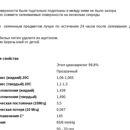
поверхности были тщательно подогнаны и между ними не было зазора.
пко сожмите склеиваемые поверхности на несколько секунды.
я склеенным предметом лучше по истечении 24 часов после склеивания. 
белых пятен удалите их ацетоном.
о беречь клей от детей.
е свойства
Этил-цианакрилат 99,8%
Прозрачный
вес (жидкий) 20С
1,06-1,065
вес (твердый) 20С
1,1-1,3
еломления (жидкий)
1,439
еломления (твердый)
1,490
ческая постоянная (10Мгц)
3,5
еская потеря (10 Мгц)
0,067
пламенения С°
145
ния
65/6 mmHg
50 - 70 cps