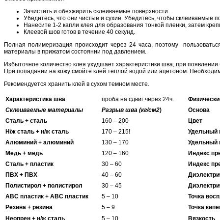
Зачистить и обезжирить склеиваемые поверхности.
Убедитесь, что они чистые и сухие. Убедитесь, чтобы склеиваемые 
Нанесите 1-2 капли клея для образования тонкой пленки, затем кре
Клеевой шов готов в течение 40 секунд.
Полная полимеризация происходит через 24 часа, поэтому пользоватьс
материалы в прижатом состоянии под давлением.
Избыточное количество клея ухудшает характеристики шва, при появлении 
При попадании на кожу смойте клей теплой водой или ацетоном. Необходим
Рекомендуется хранить клей в сухом темном месте.
Характеристика шва
проба на сдвиг через 24ч.
Физически
Склеиваемые материалы
Разрыв шва (кг/см2
)
Основа
Сталь + сталь
160 – 200
Цвет
Н/ж сталь + н/ж сталь
170 – 215!
Удельный 
Алюминий + алюминий
130 – 170
Удельный 
Медь + медь
120 – 160
Индекс пр
Сталь + пластик
30 – 60
Индекс пр
ПВХ + ПВХ
40 – 60
Диэлектри
Полистирол + полистирол
30 – 45
Диэлектрич
АВС пластик + АВС пластик
5 – 10
Точка вос
Резина + резина
5 – 9
Точка кипе
Неопрен + н/ж сталь
5 – 10
Вязкость