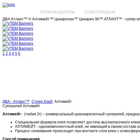
СУПЕР КЛЕЙ
ПРОИЗВОДИТЕЛЬ
ОТДЕЛ ПРОДАЖ
ДВА Атлант™ © Алтимейт™ Циакрилан™ Циакрин 90™ АТЛАНТ™ - супер кле
1
2
3
4
5
6
ДВА - Атлант™
Супер Клей
Алтимейт
Суперклей Алтимейт
Алтимейт
- (тюбик 2г) – универсальный цианакрилатный суперклей, предн
Специальная формула клея позволяет достичь высокопрочного клеево
АЛТИМЕЙТ - однокомпонентный клей, не имеющий в своем составе рас
Процесс склеивания происходит при контакте слоя клея с атмосфер
Способ применения
: